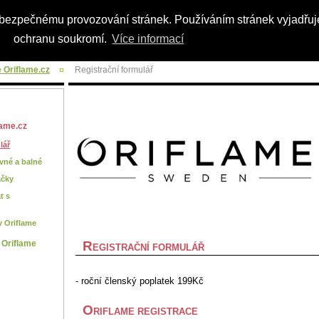
a bezpečnému provozování stránek. Používáním stránek vyjadřuje
egistrace
Úvodní stránka
Mapa st
ochranu soukromí.
Více informací
 Oriflame.cz
Registrační formulář
lame.cz
lář
vné a balné
áčky
t s
v Oriflame
R
 Oriflame
EGISTRAČNÍ FORMULÁŘ
- roční členský poplatek 199Kč
O
RIFLAME REGISTRACE