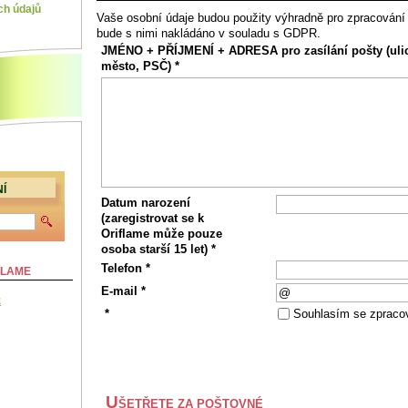
ch údajů
Vaše osobní údaje budou použity výhradně pro zpracování 
bude s nimi nakládáno v souladu s GDPR.
JMÉNO + PŘÍJMENÍ + ADRESA pro zasílání pošty (ulic
město, PSČ) *
Í
Datum narození
(zaregistrovat se k
Oriflame může pouze
osoba starší 15 let) *
Telefon *
FLAME
E-mail *
z
*
Souhlasím se zpraco
U
ŠETŘETE ZA POŠTOVNÉ