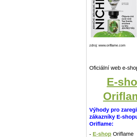
zdroj: www.oriflame.com
Oficiální web e-sho
E-sh
Orifla
Výhody pro zareg
zákazníky E-shop
Oriflame:
-
E-shop
Oriflame