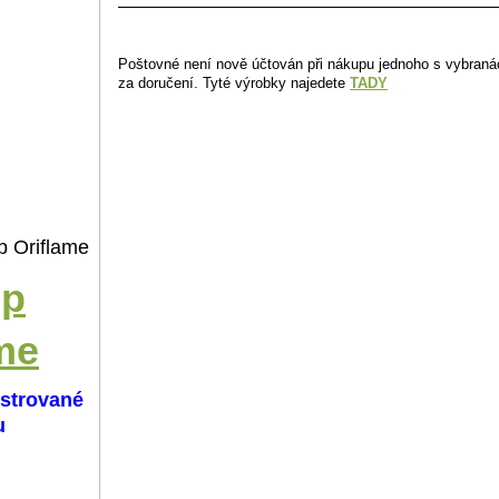
Poštovné není nově účtován při nákupu jednoho s vybraná
za doručení. Tyté výrobky najedete
TADY
p Oriflame
op
me
istrované
u