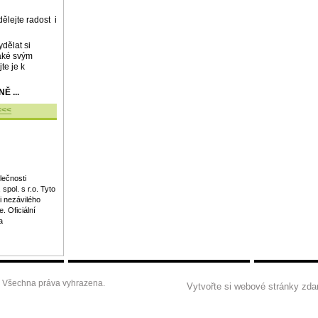
dělejte radost
i
ydělat si
aké svým
te je k
 ...
<<<
lečnosti
l. s r.o. Tyto
i nezávilého
 Oficiální
a
6 Všechna práva vyhrazena.
Vytvořte si webové stránky zda