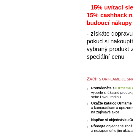
-
15% uvítací sl
15% cashback n
budoucí nákupy
- získáte doprav
pokud si nakoupí
vybraný produkt 
speciální cenu
Z
AČÍT S ORIFLAME JE S
Prohlédněte si
Oriflame 
vyberte si úžasné produkt
sebe i svou rodinu
Ukažte katalog
Oriflame
a kamarádkám a upozorně
na zajímavé akce
Napište si objednávku
Or
Předejte
objednané zbož
a nezapomeňte jim ukázat