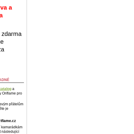
eva a
a
u zdarma
te
za
NADNÉ
katalog
a
y Oriflame pro
svým přátelům
te je
iflame.cz
í kamarádkám
 následující