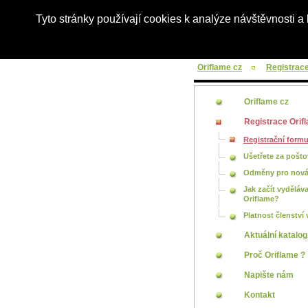
Tyto stránky používají cookies k analýze návštěvnosti 
Oriflame r
Oriflame cz
Registrace
Oriflame cz
Registrace Orif
Registrační formu
Ušetřete za pošto
Odměny pro nov
Jak začít vyděláva
Oriflame?
Platnost členství 
Aktuální katalog
Proč Oriflame ?
Napište nám
Kontakt