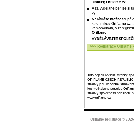
katalog Oriflame cz
A za vydělané peníze si u
vy
Nabídněte možnosti
přiv
kosmetikou
Oriflame cz
t
kamarádkám, a zaregistruj
Oriflame
VYDĚLÁVEJTE SPOLEČNĚ
>>> Registrace Oriflame 
Toto nejsou oficiální stránky spo
ORIFLAME CZECH REPUBLIC, spo
stránky jsou osobními stránkam
kosmetikckého poradce Oriflame.
stránky společnosti naleznete n
www.oriflame.cz
Oriflame registrace © 202