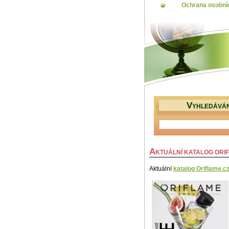
Ochrana osobní
V
YHLEDÁVÁN
A
KTUÁLNÍ KATALOG ORI
Aktuální
katalog Oriflame.c